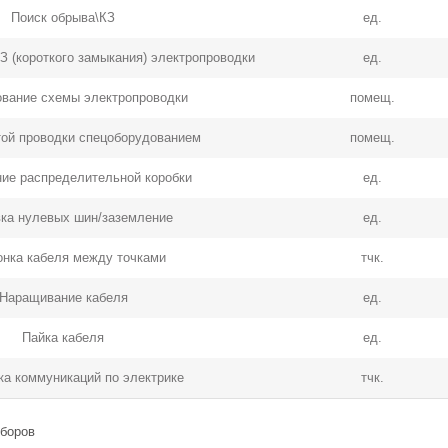
Поиск обрыва\КЗ
ед.
З (короткого замыкания) электропроводки
ед.
ование схемы электропроводки
помещ.
той проводки спецоборудованием
помещ.
ие распределительной коробки
ед.
вка нулевых шин/заземление
ед.
онка кабеля между точками
тчк.
Наращивание кабеля
ед.
Пайка кабеля
ед.
ка коммуникаций по электрике
тчк.
иборов