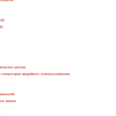
ой)
й)
рических щитков;
 генераторов аварийного электроснабжения;
ревателей
ных машин
в