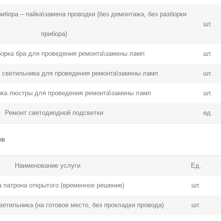
ибора – пайка\замена проводки (без демонтажа, без разборки
шт.
прибора)
борка бра для проведения ремонта\замены ламп
шт.
а светильника для проведения ремонта\замены ламп
шт.
рка люстры для проведения ремонта\замены ламп
шт.
Ремонт светодиодной подсветки
ед.
ов
Наименование услуги
Ед.
а патрона открытого (временное решение)
шт.
ветильника (на готовое место, без прокладки провода)
шт.