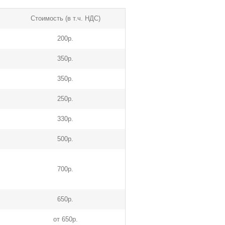
Стоимость (в т.ч. НДС)
200р.
350р.
350р.
250р.
330р.
500р.
700р.
650р.
от 650р.