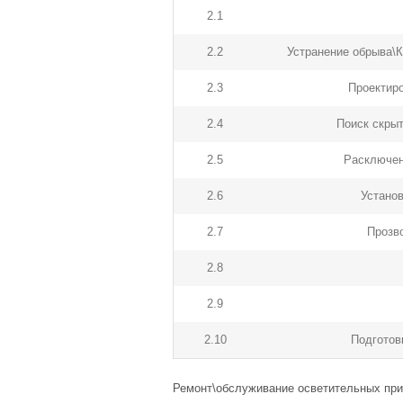
2.1
2.2
Устранение обрыва\К
2.3
Проектир
2.4
Поиск скры
2.5
Расключен
2.6
Устано
2.7
Прозв
2.8
2.9
2.10
Подготов
Ремонт\обслуживание осветительных пр